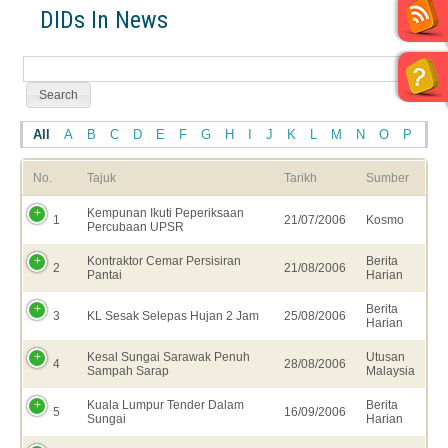
DIDs In News
All
A
B
C
D
E
F
G
H
I
J
K
L
M
N
O
P
Q
No.
Tajuk
Tarikh
Sumber
Kempunan Ikuti Peperiksaan
1
21/07/2006
Kosmo
Percubaan UPSR
Kontraktor Cemar Persisiran
Berita
2
21/08/2006
Pantai
Harian
Berita
3
KL Sesak Selepas Hujan 2 Jam
25/08/2006
Harian
Kesal Sungai Sarawak Penuh
Utusan
4
28/08/2006
Sampah Sarap
Malaysia
Kuala Lumpur Tender Dalam
Berita
5
16/09/2006
Sungai
Harian