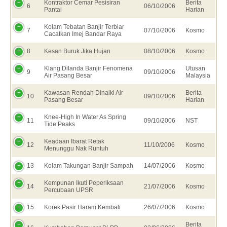
Kontraktor Cemar Pesisiran
Berita
6
06/10/2006
Pantai
Harian
Kolam Tebatan Banjir Terbiar
7
07/10/2006
Kosmo
Cacatkan Imej Bandar Raya
8
Kesan Buruk Jika Hujan
08/10/2006
Kosmo
Klang Dilanda Banjir Fenomena
Utusan
9
09/10/2006
Air Pasang Besar
Malaysia
Kawasan Rendah Dinaiki Air
Berita
10
09/10/2006
Pasang Besar
Harian
Knee-High In Water As Spring
11
09/10/2006
NST
Tide Peaks
Keadaan Ibarat Retak
12
11/10/2006
Kosmo
Menunggu Nak Runtuh
13
Kolam Takungan Banjir Sampah
14/07/2006
Kosmo
Kempunan Ikuti Peperiksaan
14
21/07/2006
Kosmo
Percubaan UPSR
15
Korek Pasir Haram Kembali
26/07/2006
Kosmo
Berita