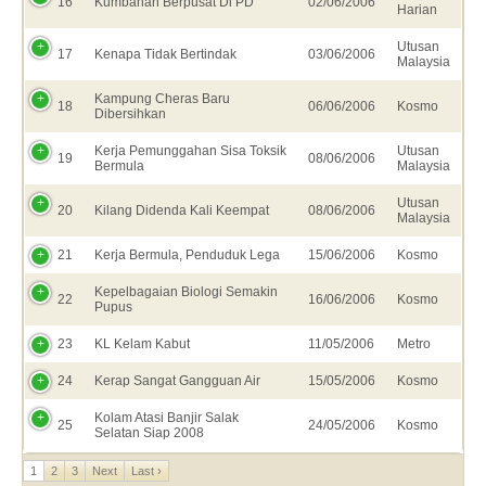
16
Kumbahan Berpusat Di PD
02/06/2006
Harian
Utusan
17
Kenapa Tidak Bertindak
03/06/2006
Malaysia
Kampung Cheras Baru
18
06/06/2006
Kosmo
Dibersihkan
Kerja Pemunggahan Sisa Toksik
Utusan
19
08/06/2006
Bermula
Malaysia
Utusan
20
Kilang Didenda Kali Keempat
08/06/2006
Malaysia
21
Kerja Bermula, Penduduk Lega
15/06/2006
Kosmo
Kepelbagaian Biologi Semakin
22
16/06/2006
Kosmo
Pupus
23
KL Kelam Kabut
11/05/2006
Metro
24
Kerap Sangat Gangguan Air
15/05/2006
Kosmo
Kolam Atasi Banjir Salak
25
24/05/2006
Kosmo
Selatan Siap 2008
1
2
3
Next
Last ›