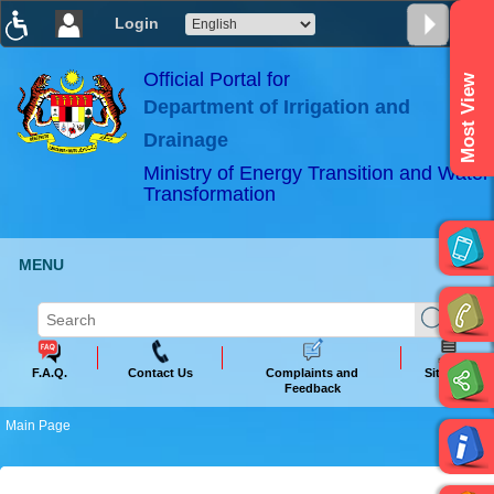
Login
T
T
T
T
T
T
Official Portal for
Most View
Department of Irrigation and
ABeeZee
×
Drainage
Ministry of Energy Transition and Water
Transformation
MENU
F.A.Q.
Contact Us
Complaints and
Sitemap
Feedback
Main Page