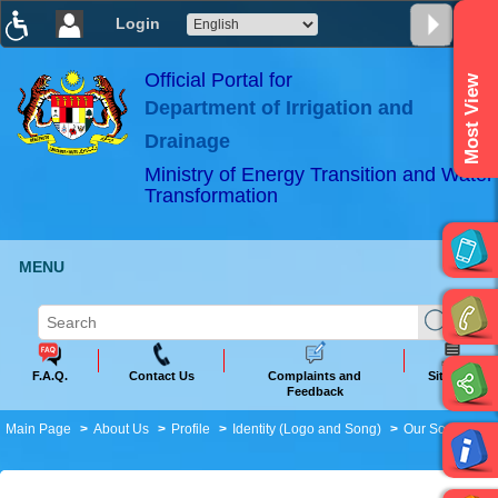
Login
T
T
T
T
T
T
Official Portal for
Most View
Department of Irrigation and
ABeeZee
×
Drainage
Ministry of Energy Transition and Water
Transformation
MENU
F.A.Q.
Contact Us
Complaints and
Sitemap
Feedback
Main Page
About Us
Profile
Identity (Logo and Song)
Our Song