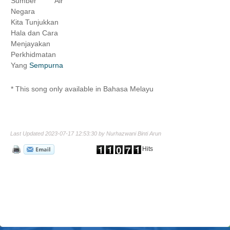
Sumber Air
Negara
Kita Tunjukkan
Hala dan Cara
Menjayakan
Perkhidmatan
Yang
Sempurna
* This song only available in Bahasa Melay
u
Last Updated 2023-07-17 12:53:30 by Nurhazwani Binti Arun
Hits