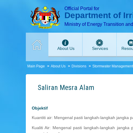
T
T
T
T
T
Official Portal for
Department of Ir
Ministry of Energy Transition an
About Us
Services
Resou
Main Page
About Us
Divisions
Stormwater Management
Saliran Mesra Alam
Objektif
Kuantiti air: Mengenal pasti langkah-langkah jangka 
Kualiti Air: Mengenal pasti langkah-langkah jang