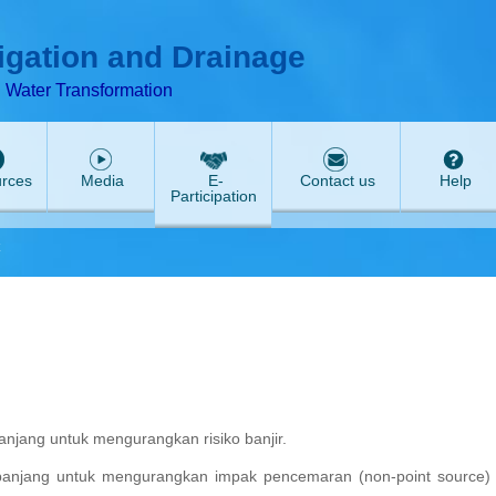
T
ABeeZee
rigation and Drainage
d Water Transformation
rces
Media
E-
Contact us
Help
Participation
panjang untuk mengurangkan risiko banjir.
ka panjang untuk mengurangkan impak pencemaran (non-point source)