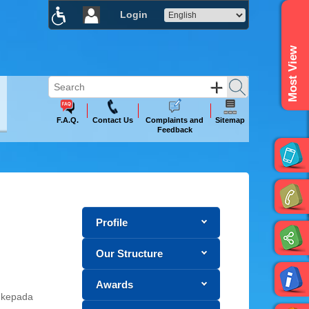
Login
×
Most View
F.A.Q.
Contact Us
Complaints and
Sitemap
Feedback
Profile
Our Structure
Awards
 kepada