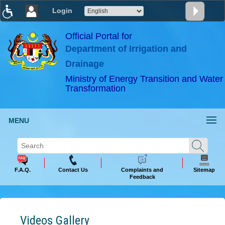
Login
T
T
T
T
T
T
Official Portal for
Department of Irrigation and
ABeeZee
×
Drainage
Ministry of Energy Transition and Water
Transformation
MENU
F.A.Q.
Contact Us
Complaints and
Sitemap
Feedback
Videos Gallery