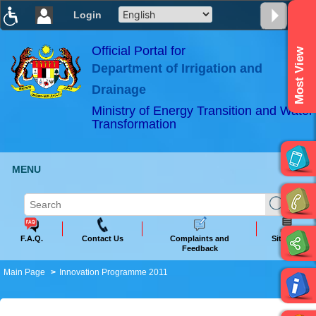
Login
T
T
T
T
T
T
Official Portal for
Most View
Department of Irrigation and
ABeeZee
×
Drainage
Ministry of Energy Transition and Water
Transformation
MENU
F.A.Q.
Contact Us
Complaints and
Sitemap
Feedback
Main Page
Innovation Programme 2011​