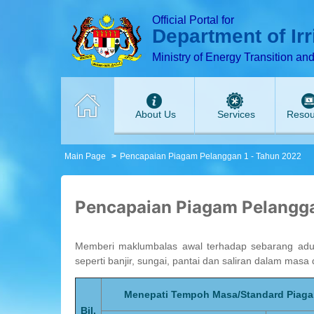
T
T
T
T
T
T
Official Portal for
Department of Ir
Ministry of Energy Transition an
About Us
Services
Resou
Main Page
Pencapaian Piagam Pelanggan 1 - Tahun 2022
Pencapaian Piagam Pelangga
Memberi maklumbalas awal terhadap sebarang ad
seperti banjir, sungai, pantai dan saliran dalam mas
Menepati Tempoh Masa/Standard Piag
Bil.