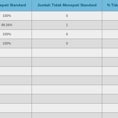
pati Standard
Jumlah Tidak Menepati Standard
% Tid
100%
0
99.26%
1
100%
0
100%
0