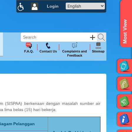
Login
×
Most View
F.A.Q.
Contact Us
Complaints and
Sitemap
Feedback
m (SISPAA) berkenaan dengan masalah sumber air
 lima belas (15) hari bekerja.
Piagam Pelanggan