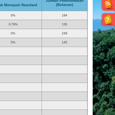
Jumlah Perkhidmatan
(Bulanan)
ak Menepati Standard
0%
184
0.79%
135
0%
249
0%
145