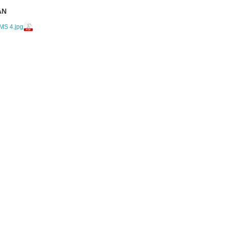
AN
S 4.jpg